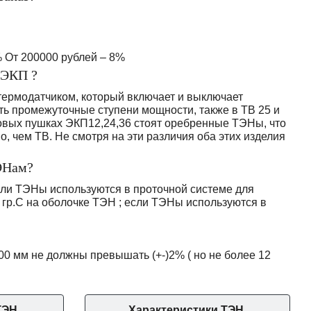
% От 200000 рублей – 8%
 ЭКП ?
 термодатчиком, который включает и выключает
сть промежуточные ступени мощности, также в ТВ 25 и
ловых пушках ЭКП12,24,36 стоят оребренные ТЭНы, что
, чем ТВ. Не смотря на эти различия оба этих изделия
ЭНам?
ли ТЭНы используются в проточной системе для
гр.С на оболочке ТЭН ; если ТЭНы используются в
0 мм не должны превышать (+-)2% ( но не более 12
ТЭН.
Характеристики ТЭН.