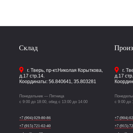
Склад
Произ
г. Тверь
,
пр-кт.Николая Корыткова,
г. Тв
д.17 стр.14.
д.17 стр
Координаты: 56.840641, 35.803281
Координ
Понедельник — Пятница
Понедель
c 9:00 до 18:00, обед с 13:00 до 14:00
c 9:00 до 
+7 (904) 029-80-86
+7 (904) 0
+7 (915) 721-02-40
+7 (915) 7