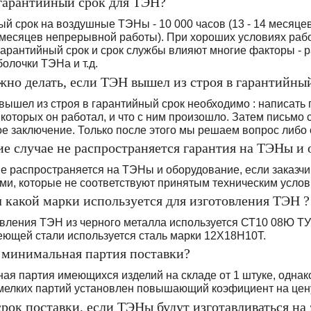
 гарантийный срок для ТЭН?
ый срок на воздушные ТЭНы - 10 000 часов (13 - 14 месяце
7 месяцев непрерывной работы). При хороших условиях раб
гарантийный срок и срок службы влияют многие факторы - 
болочки ТЭНа и т.д.
ужно делать, если ТЭН вышел из строя в гарантийны
вышел из строя в гарантийный срок необходимо : написать 
 которых он работал, и что с ним произошло. Затем письмо
е заключение. Только после этого мы решаем вопрос либо 
кие случае не распространяется гарантия на ТЭНы и 
е распространяется на ТЭНы и оборудование, если заказчи
ми, которые не соответствуют принятым техническим услов
л какой марки используется для изготовления ТЭН ?
овления ТЭН из черного металла используется СТ10 08Ю ТУ
еющей стали используется сталь марки 12Х18Н10Т.
а минимальная партия поставки?
я партия имеющихся изделий на складе от 1 штуке, однако е
 мелких партий установлен повышающий коэфициент на цен
срок поставки, если ТЭНы будут изготавливаться на 