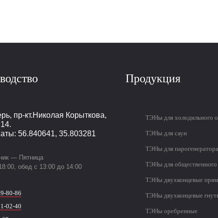
водство
Продукция
ерь
,
пр-кт.Николая Корыткова,
ТЭНы для холодильного 
.14.
аты: 56.840641, 35.803281
ТЭНы для саун
ТЭНы для парогенератор
ник — Пятница
ТЭНы для общественного
18:00, обед с 13:00 до 14:00
ТЭНы двухконцевые пря
29-80-86
ТЭНы двухконцевые гнут
21-02-40
ТЭНы оребренные