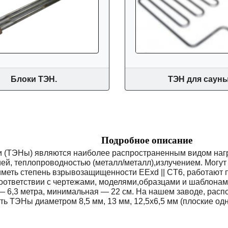
Блоки ТЭН.
ТЭН для сауны
Подробное описание
и (ТЭНы) являются наиболее распространенным видом на
ией, теплопроводностью (металл/металл),излучением. Могу
 иметь степень взрывозащищенности EExd || CT6, работают 
оответствии с чертежами, моделями,образцами и шаблона
— 6,3 метра, минимальная — 22 см. На нашем заводе, рас
ть ТЭНы диаметром 8,5 мм, 13 мм, 12,5х6,5 мм (плоские од