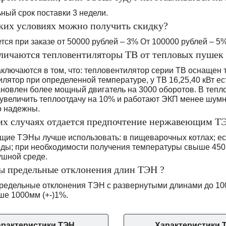
ный срок поставки 3 недели.
аких условиях можно получить скидку?
тся при заказе от 50000 рублей – 3% От 100000 рублей – 5
тличаются тепловентиляторы ТВ от тепловых пушек
аключаются в том, что: тепловентилятор серии ТВ оснащен
лятор при определенной температуре, у ТВ 16,25,40 кВт е
тановлен более мощный двигатель на 3000 оборотов. В теп
увеличить теплоотдачу на 10% и работают ЭКП менее шумно
о надежны.
ких случаях отдается предпочтение нержавеющим Т
ие ТЭНы лучше использовать: в пищеварочных котлах; ес
оды; при необходимости получения температуры свыше 450 
ушной среде.
вы предельные отклонения длин ТЭН ?
редельные отклонения ТЭН с развернутыми длинами до 100
ше 1000мм (+-)1%.
рактеристики ТЭН.
Характеристики 