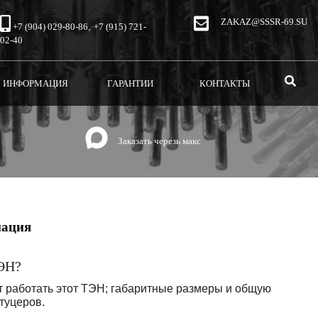
ZAKAZ@SSSR-69.SU
,
+7 (904) 029-80-86
+7 (915) 721-
02-40
T)
(CURRENT)
(CURRENT)
ИНФОРМАЦИЯ
ГАРАНТИИ
КОНТАКТЫ
Заказать черезь макс
мация
ТЭН?
дет работать этот ТЭН; габаритные размеры и общую
туцеров.