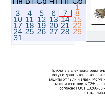
Пн
Вт
Ср
Чт
Пт
Сб
Вс
1
2
3
4
5
6
7
8
9
10
11
12
13
14
15
16
17
18
19
20
21
22
23
24
25
26
27
28
29
30
31
Трубчатые электронагревател
могyт отдавать тепло конвекц
защиты от пыли и влаги. Могут
можем изготовить ТЭНы в с
согласно ГОСТ 13268-88 
изготавлива