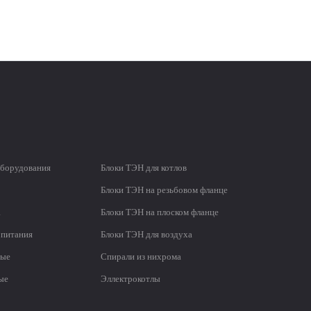
оборудования
Блоки ТЭН для котлов
Блоки ТЭН на резьбовом фланце
а
Блоки ТЭН на плоском фланце
 питания
Блоки ТЭН для воздуха
мые
Спирали из нихрома
ые
Эллектрокотлы