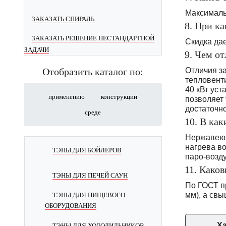
Максималь
ЗАКАЗАТЬ СПИРАЛЬ
8. При к
ЗАКАЗАТЬ РЕШЕНИЕ НЕСТАНДАРТНОЙ
Скидка дае
ЗАДАЧИ
9. Чем о
Отличия з
Отобразить каталог по:
тепловенти
40 кВт ус
применению
конструкции
позволяет 
достаточн
среде
10. В ка
Нержавеющ
нагрева в
ТЭНЫ ДЛЯ БОЙЛЕРОВ
паро-возд
11. Како
ТЭНЫ ДЛЯ ПЕЧЕЙ САУН
По ГОСТ п
мм), а свы
ТЭНЫ ДЛЯ ПИЩЕВОГО
ОБОРУДОВАНИЯ
Ха
ТЭНЫ ДЛЯ ХОЛОДИЛЬНИКОВ