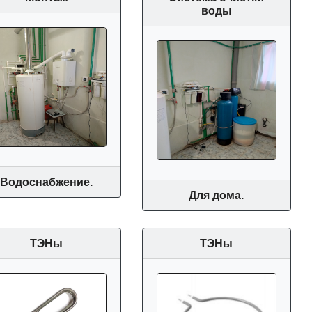
воды
Водоснабжение.
Для дома.
ТЭНы
ТЭНы