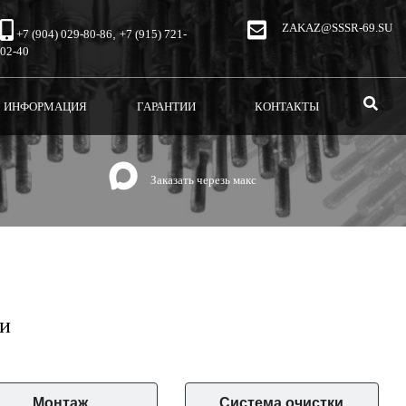
ZAKAZ@SSSR-69.SU
,
+7 (904) 029-80-86
+7 (915) 721-
02-40
T)
(CURRENT)
(CURRENT)
ИНФОРМАЦИЯ
ГАРАНТИИ
КОНТАКТЫ
Заказать черезь макс
и
Монтаж
Система очистки