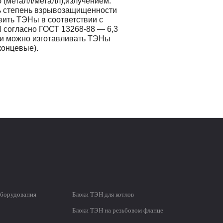
 (металл/металл),излучением.
ть степень взрывозащищенности
вить ТЭНы в соответствии с
 согласно ГОСТ 13268-88 — 6,3
ри можно изготавливать ТЭНы
концевые).
оборудования
Блоки ТЭН для котлов
Блоки ТЭН на резьбовом фланце