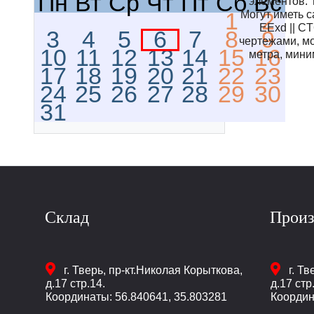
Пн
Вт
Ср
Чт
Пт
Сб
Вс
элементов. 
Могут иметь 
1
2
EExd || C
3
4
5
6
7
8
9
чертежами, м
10
11
12
13
14
15
16
метра, мини
17
18
19
20
21
22
23
24
25
26
27
28
29
30
31
Склад
Произ
г. Тверь
,
пр-кт.Николая Корыткова,
г. Тв
д.17 стр.14.
д.17 стр
Координаты: 56.840641, 35.803281
Координ