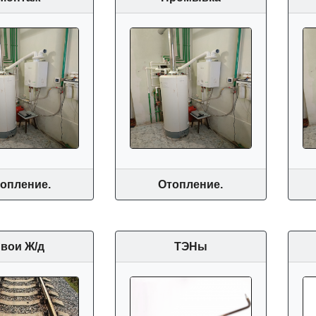
опление.
Отопление.
вои Ж/д
ТЭНы