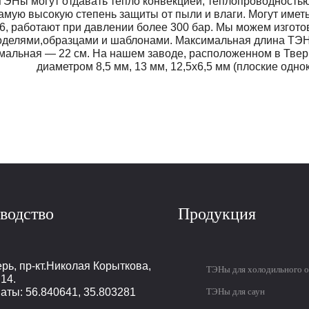
ТЭНы могyт отдавать тепло конвекцией, теплопроводностью
самую высокую степень защиты от пыли и влаги. Могут име
T6, работают при давлении более 300 бар. Мы можем изгото
оделями,образцами и шаблонами. Максимальная длина ТЭН
мальная — 22 см. На нашем заводе, расположенном в Тве
диаметром 8,5 мм, 13 мм, 12,5х6,5 мм (плоские одно
водство
Продукция
ерь
,
пр-кт.Николая Корыткова,
ТЭНы для холодильного 
.14.
аты: 56.840641, 35.803281
ТЭНы для саун